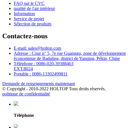
FAQ sur le CVC
qualité de l'air intérieur
Information
Service de projet
Sélection de produits
Contactez-nous
E-mail: sales@holtop.com
Adresse : Cour n° 5, 7e rue Guanggu, zone de développement
économique de Badaling, district de Yanqing, Pékin, Chine
Téléphone : 0086-020-39388463
EXT:8024
Portable : 0086-13302499811
Demande de renseignements maintenant
© Copyright - 2010-2022 HOLTOP Tous droits réservés.
politique de confidentialité
Téléphone