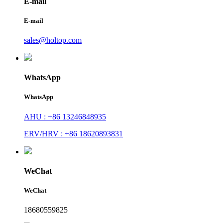
E-mail
E-mail
sales@holtop.com
WhatsApp
WhatsApp
AHU : +86 13246848935
ERV/HRV : +86 18620893831
WeChat
WeChat
18680559825