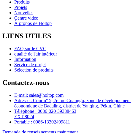
Produits
Projets
Nouvelles
Centre vidéo
À propos de Holtop
LIENS UTILES
FAQ sur le CVC
qualité de l'air intérieur
Information
Service de projet
Sélection de produits
Contactez-nous
E-mail: sales@holtop.com
Adresse : Cour n° 5, 7e rue Guanggu, zone de développement
économique de Badaling, district de Yanqing, Pékin, Chine
Téléphone : 0086-020-39388463
EXT:8024
Portable : 0086-13302499811
Demande de renseignements maintenant