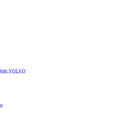
omobile VOLVO
ue