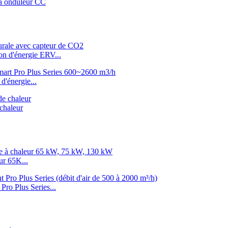
r à onduleur CC
on d'énergie ERV...
'énergie...
 chaleur
ur 65K...
Pro Plus Series...