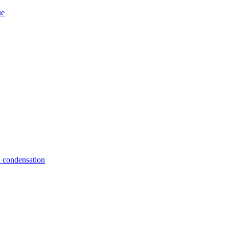
ue
à condensation