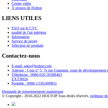
Centre vidéo
À propos de Holtop
LIENS UTILES
FAQ sur le CVC
qualité de l'air intérieur
Information
Service de projet
Sélection de produits
Contactez-nous
E-mail: sales@holtop.com
Adresse : Cour n° 5, 7e rue Guanggu, zone de développement é
Téléphone : 0086-020-39388463
EXT:8024
Portable : 0086-13302499811
Demande de renseignements maintenant
© Copyright - 2010-2022 HOLTOP Tous droits réservés.
politique de