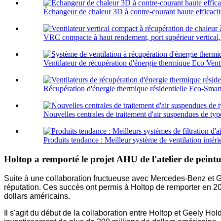
Échangeur de chaleur 3D à contre-courant haute efficacit
VRC compacte à haut rendement, port supérieur vertical, 
Ventilateur de récupération d'énergie thermique Eco Vent 
Récupération d'énergie thermique résidentielle Eco-Smart 
Nouvelles centrales de traitement d'air suspendues de t
Produits tendance : Meilleur système de ventilation intéri
Holtop a remporté le projet AHU de l'atelier de pei
Suite à une collaboration fructueuse avec Mercedes-Benz et GE,
réputation. Ces succès ont permis à Holtop de remporter en 2016 
dollars américains.
Il s'agit du début de la collaboration entre Holtop et Geely H