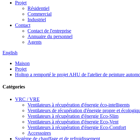
Projet
Résidentiel
Commercial
Industriel
Contact
Contact de l'entreprise
Annuaire du personnel
Agents
English
Maison
Projet
Holtop a remporté le projet AHU de l'atelier de peinture aut
Catégories
VRC / VRE
Ventilateurs à récupération d'énergie éco-intelligents
Ventilateurs de récupération d'énergie propre et écologiq
Ventilateurs à récupération d'énergie Eco-Slim
Ventilateurs à récupération d'énergie Eco-Vent
Ventilateurs à récupération d'énergie Eco-Comfort
Accessoires
Système de chauffage et de refroidissement