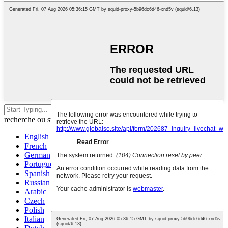
Appuyez sur Entrée pour lancer la
recherche ou sur Échap pour fermer.
English
French
German
Portuguese
Spanish
Russian
Arabic
Czech
Polish
Italian