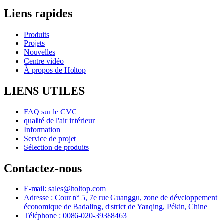
Liens rapides
Produits
Projets
Nouvelles
Centre vidéo
À propos de Holtop
LIENS UTILES
FAQ sur le CVC
qualité de l'air intérieur
Information
Service de projet
Sélection de produits
Contactez-nous
E-mail: sales@holtop.com
Adresse : Cour n° 5, 7e rue Guanggu, zone de développement
économique de Badaling, district de Yanqing, Pékin, Chine
Téléphone : 0086-020-39388463