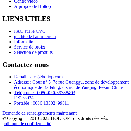
Centre vidéo
À propos de Holtop
LIENS UTILES
FAQ sur le CVC
qualité de l'air intérieur
Information
Service de projet
Sélection de produits
Contactez-nous
E-mail: sales@holtop.com
Adresse : Cour n° 5, 7e rue Guanggu, zone de développement
économique de Badaling, district de Yanqing, Pékin, Chine
Téléphone : 0086-020-39388463
EXT:8024
Portable : 0086-13302499811
Demande de renseignements maintenant
© Copyright - 2010-2022 HOLTOP Tous droits réservés.
politique de confidentialité