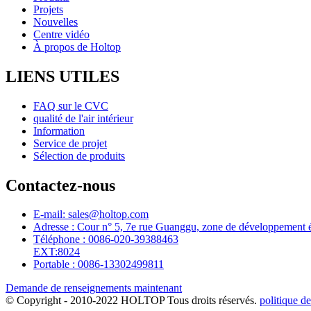
Projets
Nouvelles
Centre vidéo
À propos de Holtop
LIENS UTILES
FAQ sur le CVC
qualité de l'air intérieur
Information
Service de projet
Sélection de produits
Contactez-nous
E-mail: sales@holtop.com
Adresse : Cour n° 5, 7e rue Guanggu, zone de développement é
Téléphone : 0086-020-39388463
EXT:8024
Portable : 0086-13302499811
Demande de renseignements maintenant
© Copyright - 2010-2022 HOLTOP Tous droits réservés.
politique de