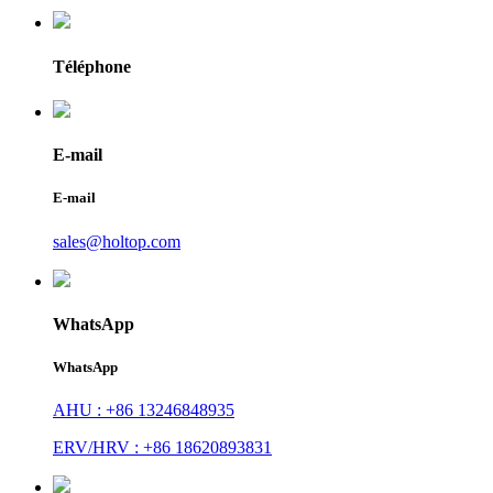
Téléphone
E-mail
E-mail
sales@holtop.com
WhatsApp
WhatsApp
AHU : +86 13246848935
ERV/HRV : +86 18620893831