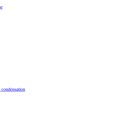
ue
à condensation